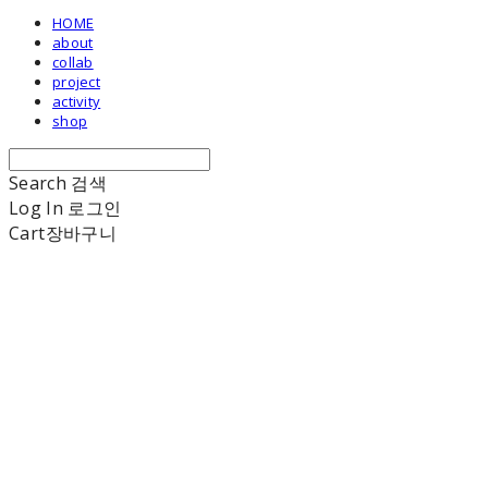
HOME
about
collab
project
activity
shop
Search
검색
Log In
로그인
Cart
장바구니