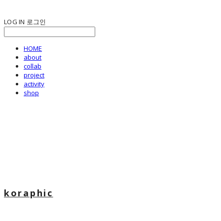
LOG IN
로그인
HOME
about
collab
project
activity
shop
koraphic