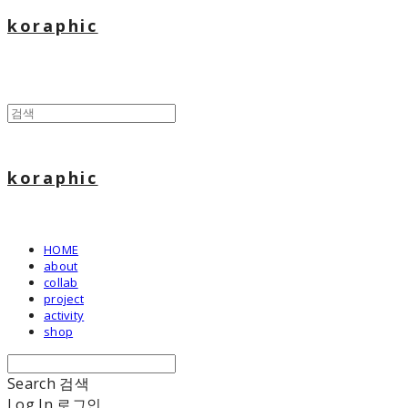
koraphic
koraphic
HOME
about
collab
project
activity
shop
Search
검색
Log In
로그인