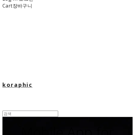
Cart
장바구니
koraphic
Mobile App for